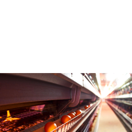
température à 0,1°C
1% près
près
Taux d'éclosion 95% -
99%
Garantie 5 ans
Fabrication
Française Made in
France