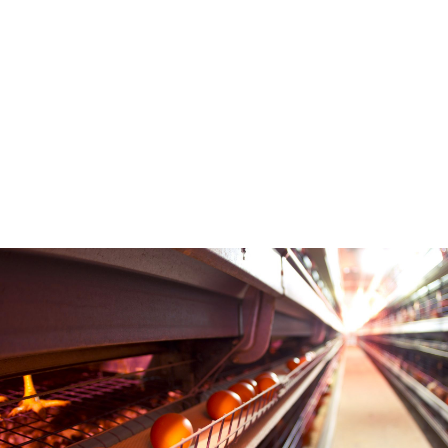
température à 0,1°C
1% près
près
Taux d'éclosion 95% -
99%
Garantie 5 ans
Fabrication
Française Made in
France