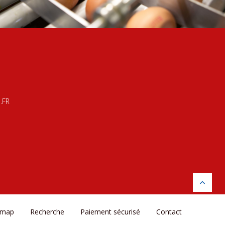
.FR
emap
Recherche
Paiement sécurisé
Contact