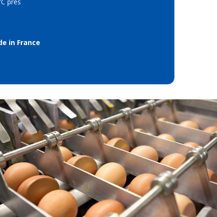
°C près
e in France